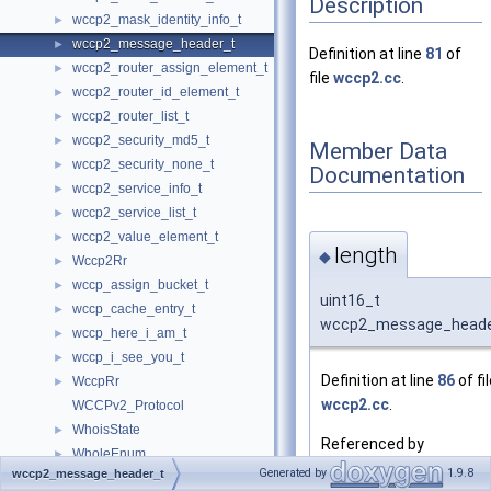
Description
wccp2_mask_identity_info_t
►
wccp2_message_header_t
►
Definition at line
81
of
wccp2_router_assign_element_t
►
file
wccp2.cc
.
wccp2_router_id_element_t
►
wccp2_router_list_t
►
wccp2_security_md5_t
►
Member Data
wccp2_security_none_t
►
Documentation
wccp2_service_info_t
►
wccp2_service_list_t
►
wccp2_value_element_t
►
length
◆
Wccp2Rr
►
wccp_assign_bucket_t
►
uint16_t
wccp_cache_entry_t
►
wccp2_message_header
wccp_here_i_am_t
►
wccp_i_see_you_t
►
Definition at line
86
of fi
WccpRr
►
wccp2.cc
.
WCCPv2_Protocol
WhoisState
►
Referenced by
WholeEnum
►
wccp2AssignBuckets()
Generated by
1.9.8
wccp2_message_header_t
WithAnswer
►