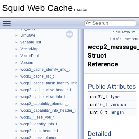
UnaryFunDialer
►
Squid Web Cache
UnaryJobCallbackDialer
►
master
UnaryMemFunT
►
Toggle main menu visibility
Updateable
►
url_entry
►
Public Attributes
|
UrnState
►
List of all members
variable_list
►
wccp2_message_
VectorMap
►
Struct
VectorPool
►
Version
Reference
►
wccp2_cache_identity_info_t
►
wccp2_cache_list_t
►
wccp2_cache_mask_identity_info_t
►
Public Attributes
wccp2_cache_view_header_t
►
uint32_t
type
wccp2_cache_view_info_t
►
wccp2_capability_element_t
►
uint16_t
version
wccp2_capability_info_header_t
►
uint16_t
length
wccp2_i_see_you_t
►
wccp2_identity_info_t
►
wccp2_item_header_t
►
Detailed
wccp2_mask_element_t
►