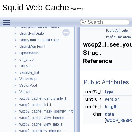
UFSSwapLogParser_v2
►
Squid Web Cache
unary_function
►
master
UnaryCbcCallbackDialer
►
Toggle main menu visibility
UnaryCbdataDialer
►
UnaryFunCallbackDialer
►
Public Attributes
|
UnaryFunDialer
►
List of all members
UnaryJobCallbackDialer
►
wccp2_i_see_yo
UnaryMemFunT
►
Struct
Updateable
►
url_entry
Reference
►
UrnState
►
variable_list
►
VectorMap
►
Public Attributes
VectorPool
►
uint32_t
type
Version
►
wccp2_cache_identity_info_t
►
uint16_t
version
wccp2_cache_list_t
►
uint16_t
length
wccp2_cache_mask_identity_info_t
►
char
data
wccp2_cache_view_header_t
►
[
WCCP_RESPO
wccp2_cache_view_info_t
►
wccp2_capability_element_t
►