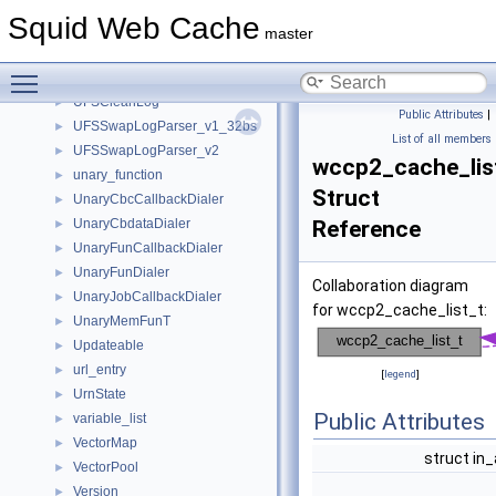
TransientsRr
►
Squid Web Cache
trapVar
►
master
TunnelStateData
►
Toggle main menu visibility
Type
►
UFSCleanLog
►
Public Attributes
|
UFSSwapLogParser_v1_32bs
►
List of all members
UFSSwapLogParser_v2
►
wccp2_cache_lis
unary_function
►
Struct
UnaryCbcCallbackDialer
►
UnaryCbdataDialer
Reference
►
UnaryFunCallbackDialer
►
UnaryFunDialer
►
Collaboration diagram
UnaryJobCallbackDialer
►
for wccp2_cache_list_t:
UnaryMemFunT
►
Updateable
►
url_entry
►
[
legend
]
UrnState
►
Public Attributes
variable_list
►
VectorMap
►
struct in
VectorPool
►
Version
►