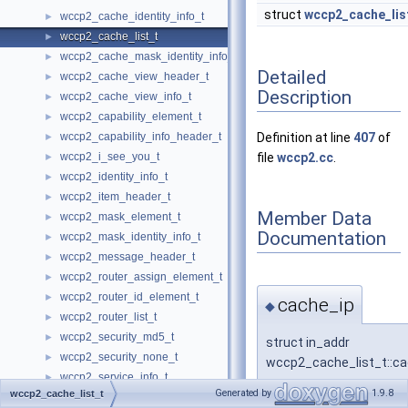
struct
wccp2_cache_lis
wccp2_cache_identity_info_t
►
wccp2_cache_list_t
►
wccp2_cache_mask_identity_info_t
►
Detailed
wccp2_cache_view_header_t
►
Description
wccp2_cache_view_info_t
►
wccp2_capability_element_t
►
wccp2_capability_info_header_t
Definition at line
407
of
►
wccp2_i_see_you_t
file
wccp2.cc
.
►
wccp2_identity_info_t
►
wccp2_item_header_t
►
Member Data
wccp2_mask_element_t
►
Documentation
wccp2_mask_identity_info_t
►
wccp2_message_header_t
►
wccp2_router_assign_element_t
►
wccp2_router_id_element_t
►
cache_ip
◆
wccp2_router_list_t
►
wccp2_security_md5_t
►
struct in_addr
wccp2_security_none_t
►
wccp2_cache_list_t::ca
wccp2_service_info_t
►
Generated by
1.9.8
wccp2_cache_list_t
wccp2_service_list_t
►