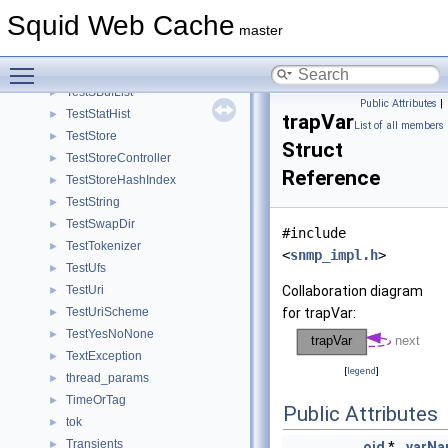
TestRfc1035
►
Squid Web Cache
TestRfc1738
►
master
TestRock
►
Toggle main menu visibility
TestSBuf
►
TestSBufList
►
Public Attributes
|
TestStatHist
►
trapVar
List of all members
TestStore
►
Struct
TestStoreController
►
Reference
TestStoreHashIndex
►
TestString
►
TestSwapDir
►
#include
TestTokenizer
►
<
snmp_impl.h
>
TestUfs
►
TestUri
Collaboration diagram
►
TestUriScheme
for trapVar:
►
TestYesNoNone
►
TextException
►
[
legend
]
thread_params
►
TimeOrTag
►
Public Attributes
tok
►
Transients
►
oid
*
varN