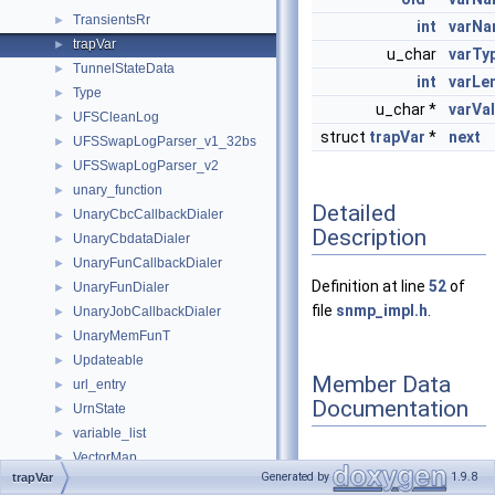
TransientsRr
►
int
varNa
trapVar
►
u_char
varTy
TunnelStateData
►
int
varLe
Type
►
u_char *
varVal
UFSCleanLog
►
struct
trapVar
*
next
UFSSwapLogParser_v1_32bs
►
UFSSwapLogParser_v2
►
unary_function
►
Detailed
UnaryCbcCallbackDialer
►
Description
UnaryCbdataDialer
►
UnaryFunCallbackDialer
►
Definition at line
52
of
UnaryFunDialer
►
file
snmp_impl.h
.
UnaryJobCallbackDialer
►
UnaryMemFunT
►
Updateable
►
Member Data
url_entry
►
Documentation
UrnState
►
variable_list
►
VectorMap
►
Generated by
1.9.8
trapVar
VectorPool
►
next
◆