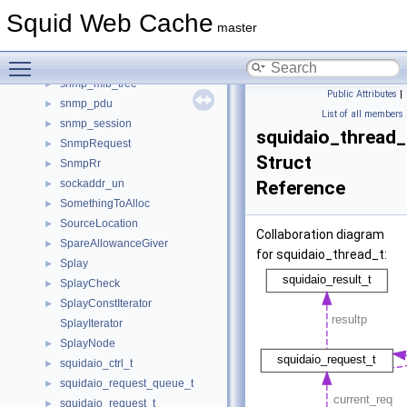
SingletonIOStrategy
►
Squid Web Cache
SipcIo
►
master
SMBDOMAIN
►
Toggle main menu visibility
snmp_internal_session
►
snmp_mib_tree
►
Public Attributes
|
snmp_pdu
►
List of all members
snmp_session
►
squidaio_thread_
SnmpRequest
►
Struct
SnmpRr
►
sockaddr_un
Reference
►
SomethingToAlloc
►
SourceLocation
►
Collaboration diagram
SpareAllowanceGiver
►
for squidaio_thread_t:
Splay
►
SplayCheck
►
SplayConstIterator
►
SplayIterator
SplayNode
►
squidaio_ctrl_t
►
squidaio_request_queue_t
►
squidaio_request_t
►