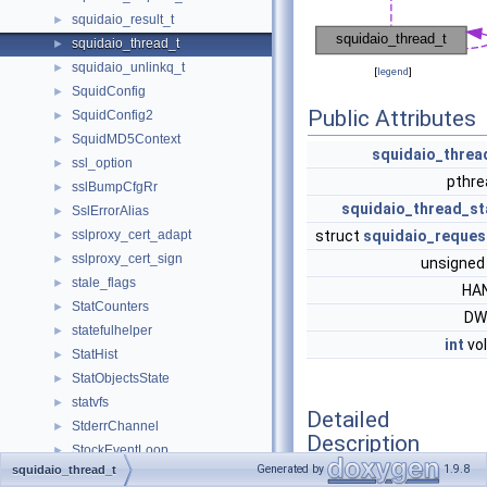
squidaio_result_t
►
squidaio_thread_t
►
squidaio_unlinkq_t
►
[
legend
]
SquidConfig
►
Public Attributes
SquidConfig2
►
SquidMD5Context
►
squidaio_threa
ssl_option
►
pthr
sslBumpCfgRr
►
squidaio_thread_st
SslErrorAlias
►
sslproxy_cert_adapt
struct
squidaio_reques
►
sslproxy_cert_sign
►
unsigned
stale_flags
►
HA
StatCounters
►
DW
statefulhelper
►
int
vol
StatHist
►
StatObjectsState
►
statvfs
►
Detailed
StderrChannel
►
Description
StockEventLoop
►
Generated by
1.9.8
squidaio_thread_t
Stopwatch
►