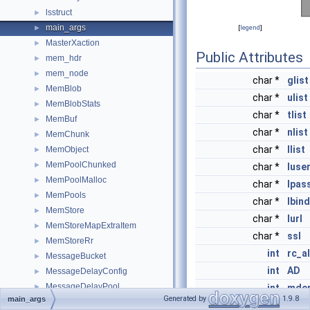
lsstruct
►
main_args
►
[
legend
]
MasterXaction
►
Public Attributes
mem_hdr
►
mem_node
►
char *
glist
MemBlob
►
char *
ulist
MemBlobStats
►
char *
tlist
MemBuf
►
char *
nlist
MemChunk
►
char *
llist
MemObject
►
MemPoolChunked
►
char *
luse
MemPoolMalloc
►
char *
lpas
MemPools
►
char *
lbind
MemStore
►
char *
lurl
MemStoreMapExtraItem
►
char *
ssl
MemStoreRr
►
int
rc_a
MessageBucket
►
int
AD
MessageDelayConfig
►
MessageDelayPool
►
int
mde
Generated by
1.9.8
main_args
MessageDelayPools
►
int
noke