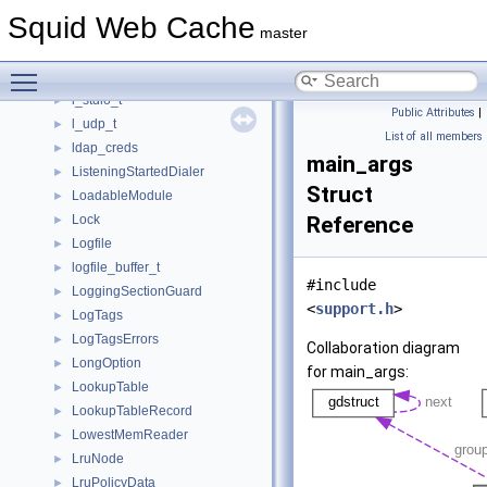
JobWait
►
Squid Web Cache
JobWaitBase
►
master
Kid
►
Toggle main menu visibility
Kids
►
l_stdio_t
►
Public Attributes
|
l_udp_t
►
List of all members
ldap_creds
►
main_args
ListeningStartedDialer
►
Struct
LoadableModule
►
Lock
Reference
►
Logfile
►
logfile_buffer_t
►
#include
LoggingSectionGuard
►
<
support.h
>
LogTags
►
LogTagsErrors
►
Collaboration diagram
LongOption
►
for main_args:
LookupTable
►
LookupTableRecord
►
LowestMemReader
►
LruNode
►
LruPolicyData
►