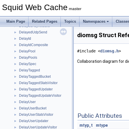
DebugModule
►
Squid Web Cache
DefaultValues
►
master
DelayBucket
►
DelayConfig
►
Main Page
Related Pages
Topics
Namespaces
Classe
DelayedAsyncCalls
►
DelayedUdpSend
►
diomsg Struct Ref
DelayId
►
DelayIdComposite
►
#include <
diomsg.h
>
DelayPool
►
DelayPools
►
Collaboration diagram for d
DelaySpec
►
DelayTagged
►
DelayTaggedBucket
►
DelayTaggedStatsVisitor
►
DelayTaggedUpdater
►
DelayTaggedUpdateVisitor
►
DelayUser
►
DelayUserBucket
►
Public Attributes
DelayUserStatsVisitor
►
DelayUserUpdater
►
mtyp_t
mtype
DelayUserUpdateVisitor
►