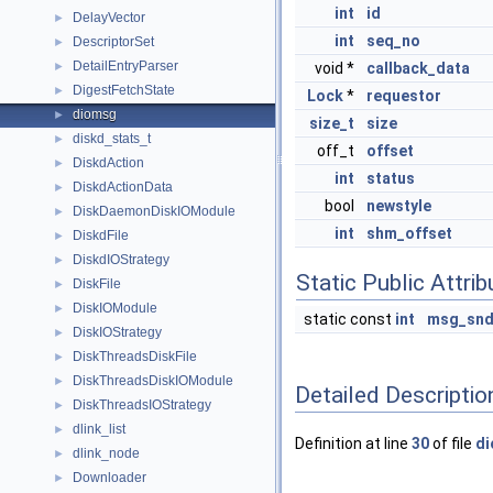
int
id
DelayVector
►
int
seq_no
DescriptorSet
►
DetailEntryParser
►
void *
callback_data
DigestFetchState
►
Lock
*
requestor
diomsg
►
size_t
size
diskd_stats_t
►
off_t
offset
DiskdAction
►
int
status
DiskdActionData
►
bool
newstyle
DiskDaemonDiskIOModule
►
int
shm_offset
DiskdFile
►
DiskdIOStrategy
►
Static Public Attri
DiskFile
►
DiskIOModule
►
static const
int
msg_snd
DiskIOStrategy
►
DiskThreadsDiskFile
►
DiskThreadsDiskIOModule
►
Detailed Descriptio
DiskThreadsIOStrategy
►
dlink_list
►
Definition at line
30
of file
di
dlink_node
►
Downloader
►