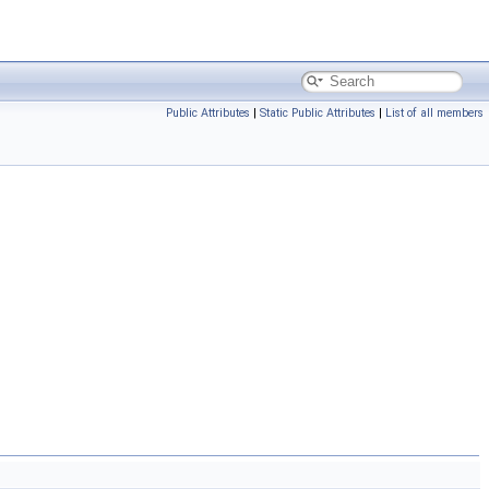
Public Attributes
|
Static Public Attributes
|
List of all members