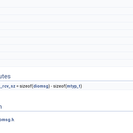
butes
_rcv_sz
= sizeof(
diomsg
) - sizeof(
mtyp_t
)
n
omsg.h
.