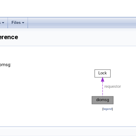
s
Files
erence
iomsg:
[
legend
]