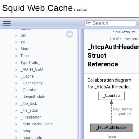
Parser
►
Squid Web Cache
ProxyProtocol
►
master
Rock
►
Toggle main menu visibility
Security
►
Snmp
►
Public Attributes
|
Ssl
►
List of all members
std
►
_htcpAuthHeade
Store
►
Struct
Time
►
TypeTraits_
Reference
►
_AUTH_SEQ
►
_Cache
►
Collaboration diagram
_CacheEntry
►
for _htcpAuthHeader:
_Countstr
►
_devpoll_state
►
_fde_disk
►
_file_state
►
_FileIterator
►
_fqdn_cache_stats
►
_heap
►
[
legend
]
_heap_node
►