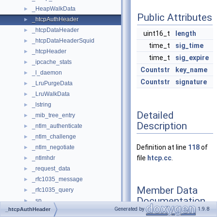
_HeapWalkData
►
Public Attributes
_htcpAuthHeader
►
_htcpDataHeader
►
uint16_t
length
_htcpDataHeaderSquid
►
time_t
sig_time
_htcpHeader
►
time_t
sig_expire
_ipcache_stats
►
Countstr
key_name
_l_daemon
►
Countstr
signature
_LruPurgeData
►
_LruWalkData
►
_lstring
►
Detailed
_mib_tree_entry
►
Description
_ntlm_authenticate
►
_ntlm_challenge
►
Definition at line
118
of
_ntlm_negotiate
►
file
htcp.cc
.
_ntlmhdr
►
_request_data
►
_rfc1035_message
►
Member Data
_rfc1035_query
►
Documentation
_sp
►
Generated by
1.9.8
_htcpAuthHeader
_store_check_cachable_hist
►