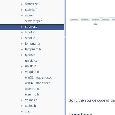
statvfs.cc
►
statvfs.h
►
stdio.h
►
stdvarargs.h
strerror.c
►
strtoll.c
►
strtoll.h
►
tempnam.c
►
tempnam.h
►
types.h
►
unistd.cc
unistd.h
►
valgrind.h
►
win32_maperror.cc
win32_maperror.h
wserrno.cc
wserrno.h
xalloc.cc
Go to the source code of this
►
xalloc.h
►
xis.h
►