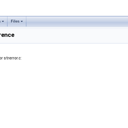
s
Files
erence
 strerror.c: