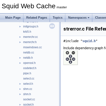
debug.h
►
Squid Web Cache
eui64_aton.c
master
eui64_aton.h
►
fdsetsize.h
►
Main Page
Related Pages
Topics
Namespaces
Classe
initgroups.c
►
initgroups.h
►
strerror.c File Ref
krb5.h
memrchr.cc
►
#include "
squid.h
"
memrchr.h
►
mswindows.cc
Include dependency graph for
netdb.cc
netdb.h
►
openssl.h
►
osdetect.h
pipe.h
select.cc
select.h
►
shm.cc
►
shm.h
►
socket.cc
socket.h
►