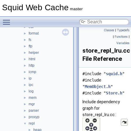
debug
►
Squid Web Cache
DiskIO
►
master
dns
►
Toggle main menu visibility
error
►
eui
►
Classes
|
Typedefs
format
►
|
Functions
|
fs
►
Variables
ftp
►
store_repl_lru.cc
helper
►
File Reference
html
►
http
►
icmp
►
#include "
squid.h
"
ip
►
#include
ipc
►
"
MemObject.h
"
log
►
#include "
Store.h
"
mem
►
Include dependency
mgr
►
graph for
parser
►
store_repl_lru.cc:
proxyp
►
repl
▼
heap
►