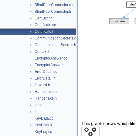
BlindPeerConnector.cc
►
BlindPeerConnector.h
►
CertError.h
►
Certificate.cc
►
Certificate.h
►
CommunicationSecrets.cc
►
CommunicationSecrets.h
►
Context.h
►
EncryptorAnswer.cc
EncryptorAnswer.h
►
ErrorDetail.cc
►
ErrorDetail.h
►
forward.h
►
Handshake.cc
►
Handshake.h
►
Io.cc
►
Io.h
►
KeyData.cc
This graph shows which files d
KeyData.h
►
KeyLog.cc