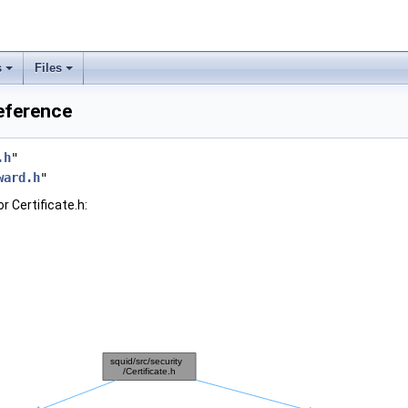
s
Files
Reference
.h
"
ward.h
"
 Certificate.h: