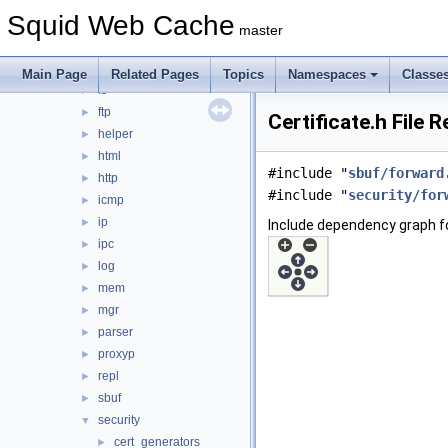
dns
►
Squid Web Cache
error
►
master
eui
►
format
►
Main Page
Related Pages
Topics
Namespaces
Classe
fs
►
ftp
►
Certificate.h File 
helper
►
html
►
#include "
sbuf/forward
http
►
#include "
security/for
icmp
►
ip
►
Include dependency graph for
ipc
►
log
►
mem
►
mgr
►
parser
►
proxyp
►
repl
►
sbuf
►
security
▼
cert_generators
►