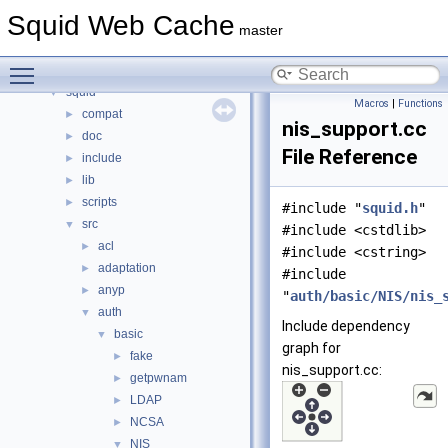
Namespaces
►
Squid Web Cache
Classes
►
master
Files
▼
Toggle main menu visibility
File List
▼
squid
▼
Macros
|
Functions
compat
►
nis_support.cc
doc
►
File Reference
include
►
lib
►
scripts
►
#include "
squid.h
"
src
▼
#include <cstdlib>
acl
►
#include <cstring>
adaptation
►
#include
anyp
►
"
auth/basic/NIS/nis_
auth
▼
Include dependency
basic
▼
graph for
fake
►
nis_support.cc:
getpwnam
►
LDAP
►
NCSA
►
NIS
▼