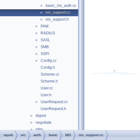
basic_nis_auth.cc
►
nis_support.cc
►
nis_support.h
►
PAM
►
RADIUS
►
SASL
►
SMB
►
SSPI
►
Config.cc
►
Config.h
Scheme.cc
Scheme.h
User.cc
User.h
UserRequest.cc
►
UserRequest.h
digest
►
negotiate
►
ntlm
►
squid
src
auth
basic
NIS
nis_support.cc
Acl.cc
►