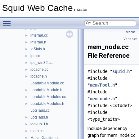
icp_v3.cc
►
Squid Web Cache
Instance.cc
►
master
Instance.h
►
Toggle main menu visibility
int.cc
►
int.h
►
Functions
|
internal.cc
►
Variables
internal.h
►
mem_node.cc
IoStats.h
►
File Reference
ipc.cc
►
ipc_win32.cc
►
ipcache.cc
►
#include "
squid.h
"
ipcache.h
►
#include
LoadableModule.cc
"
mem/Pool.h
"
LoadableModule.h
►
#include
LoadableModules.cc
►
"
mem_node.h
"
LoadableModules.h
►
#include <cstddef>
LogTags.cc
#include
LogTags.h
►
<type_traits>
lookup_t.h
►
Include dependency
main.cc
►
graph for mem_node.cc:
MasterXaction.cc
►