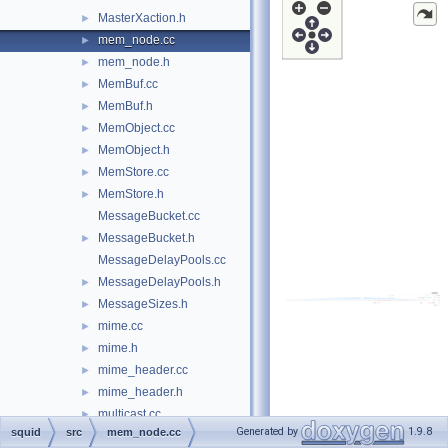
MasterXaction.h
►
mem_node.cc
►
mem_node.h
►
MemBuf.cc
►
MemBuf.h
►
MemObject.cc
►
MemObject.h
►
MemStore.cc
►
MemStore.h
►
MessageBucket.cc
MessageBucket.h
►
MessageDelayPools.cc
MessageDelayPools.h
►
MessageSizes.h
►
mime.cc
►
mime.h
►
mime_header.cc
►
mime_header.h
►
multicast.cc
►
Generated by
1.9.8
squid
src
mem_node.cc
multicast.h
►