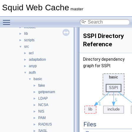
File List
▼
Squid Web Cache
squid
▼
master
compat
►
Toggle main menu visibility
doc
►
include
►
lib
►
SSPI Directory
scripts
►
Reference
src
▼
acl
►
Directory dependency
adaptation
►
graph for SSPI:
anyp
►
auth
▼
basic
▼
fake
►
getpwnam
►
LDAP
►
NCSA
►
NIS
►
PAM
►
Files
RADIUS
►
SASL
►