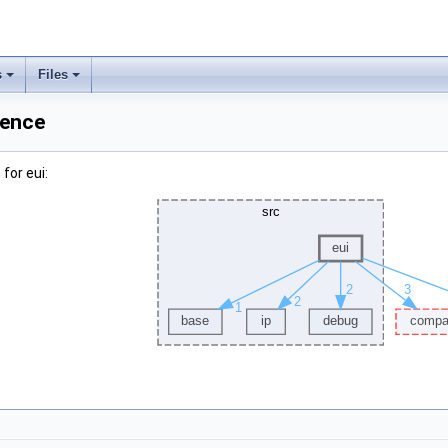
s
Files
rence
for eui: