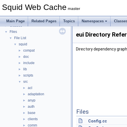
Callback Data Allocator API
►
Squid Web Cache
Deprecated List
master
Topics
►
Namespaces
►
Main Page
Related Pages
Topics
Namespaces
Classe
Classes
►
Files
▼
eui Directory Refe
File List
▼
squid
▼
Directory dependency graph 
compat
►
doc
►
include
►
lib
►
scripts
►
src
▼
acl
►
adaptation
►
anyp
►
auth
►
Files
base
►
clients
►
Config.cc
comm
►