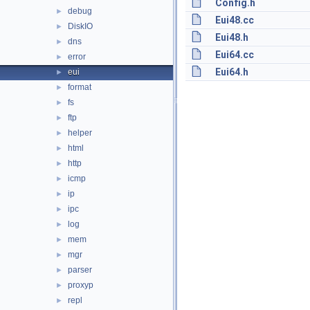
Config.h
debug
►
Eui48.cc
DiskIO
►
Eui48.h
dns
►
Eui64.cc
error
►
Eui64.h
eui
►
format
►
fs
►
ftp
►
helper
►
html
►
http
►
icmp
►
ip
►
ipc
►
log
►
mem
►
mgr
►
parser
►
proxyp
►
repl
►