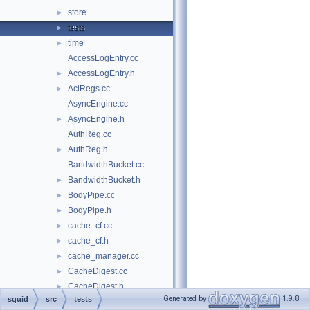
store
►
tests
►
time
►
AccessLogEntry.cc
AccessLogEntry.h
►
AclRegs.cc
►
AsyncEngine.cc
AsyncEngine.h
►
AuthReg.cc
AuthReg.h
►
BandwidthBucket.cc
BandwidthBucket.h
►
BodyPipe.cc
►
BodyPipe.h
►
cache_cf.cc
►
cache_cf.h
►
cache_manager.cc
►
CacheDigest.cc
►
CacheDigest.h
►
Generated by
1.9.8
squid
src
tests
CacheManager.h
►