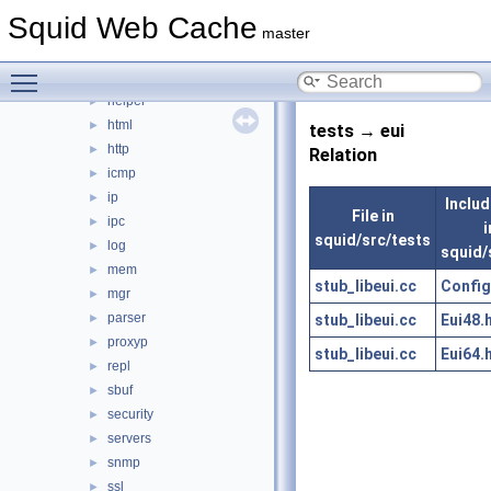
eui
►
Squid Web Cache
format
►
master
fs
►
Toggle main menu visibility
ftp
►
helper
►
html
►
tests → eui
http
►
Relation
icmp
►
ip
►
Includ
File in
ipc
►
i
squid/src/tests
log
►
squid/
mem
►
stub_libeui.cc
Config
mgr
►
parser
stub_libeui.cc
Eui48.
►
proxyp
►
stub_libeui.cc
Eui64.
repl
►
sbuf
►
security
►
servers
►
snmp
►
ssl
►