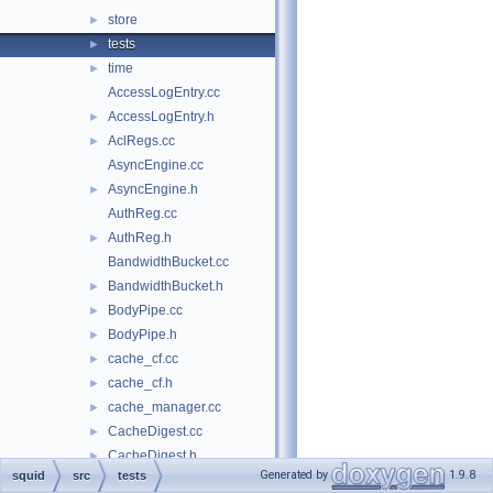
store
►
tests
►
time
►
AccessLogEntry.cc
AccessLogEntry.h
►
AclRegs.cc
►
AsyncEngine.cc
AsyncEngine.h
►
AuthReg.cc
AuthReg.h
►
BandwidthBucket.cc
BandwidthBucket.h
►
BodyPipe.cc
►
BodyPipe.h
►
cache_cf.cc
►
cache_cf.h
►
cache_manager.cc
►
CacheDigest.cc
►
CacheDigest.h
►
Generated by
1.9.8
squid
src
tests
CacheManager.h
►