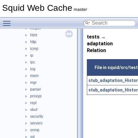
eui
►
Squid Web Cache
format
►
master
fs
►
Toggle main menu visibility
ftp
►
helper
►
html
►
tests →
http
►
adaptation
icmp
►
Relation
ip
►
ipc
►
File in squid/src/tes
log
►
mem
►
stub_adaptation_Histor
mgr
►
parser
stub_adaptation_Histor
►
proxyp
►
repl
►
sbuf
►
security
►
servers
►
snmp
►
ssl
►