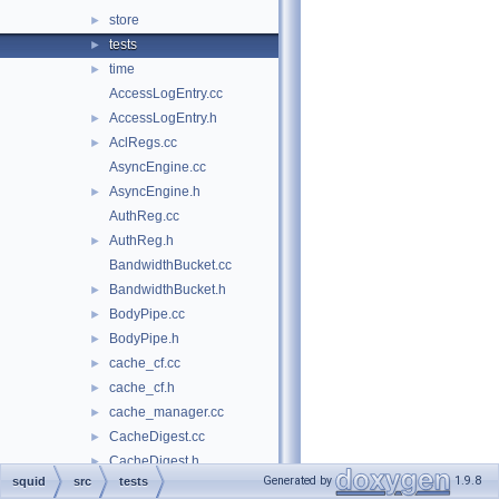
store
►
tests
►
time
►
AccessLogEntry.cc
AccessLogEntry.h
►
AclRegs.cc
►
AsyncEngine.cc
AsyncEngine.h
►
AuthReg.cc
AuthReg.h
►
BandwidthBucket.cc
BandwidthBucket.h
►
BodyPipe.cc
►
BodyPipe.h
►
cache_cf.cc
►
cache_cf.h
►
cache_manager.cc
►
CacheDigest.cc
►
CacheDigest.h
►
Generated by
1.9.8
squid
src
tests
CacheManager.h
►