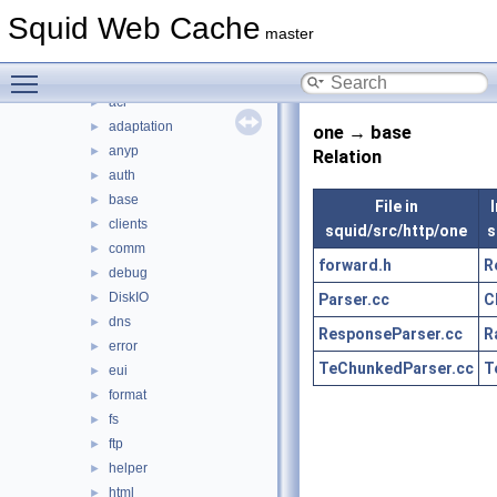
include
►
Squid Web Cache
lib
►
master
scripts
►
Toggle main menu visibility
src
▼
acl
►
adaptation
►
one → base
anyp
►
Relation
auth
►
base
►
File in
I
clients
►
squid/src/http/one
s
comm
►
forward.h
R
debug
►
DiskIO
Parser.cc
C
►
dns
►
ResponseParser.cc
R
error
►
TeChunkedParser.cc
T
eui
►
format
►
fs
►
ftp
►
helper
►
html
►