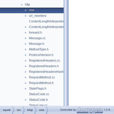
http
▼
one
►
url_rewriters
►
ContentLengthInterpreter.cc
ContentLengthInterpreter.h
►
forward.h
►
Message.cc
►
Message.h
►
MethodType.h
►
ProtocolVersion.h
►
RegisteredHeaders.cc
►
RegisteredHeaders.h
►
RegisteredHeadersHash.cci
►
RequestMethod.cc
►
RequestMethod.h
►
StateFlags.h
►
StatusCode.cc
StatusCode.h
►
StatusLine.cc
Generated by
1.9.8
squid
src
http
one
StatusLine.h
►