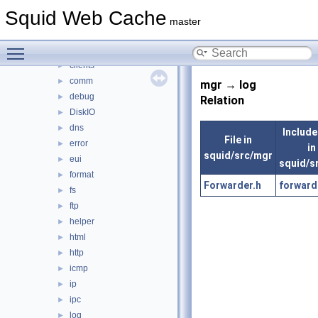
adaptation
►
Squid Web Cache
anyp
►
master
auth
►
Toggle main menu visibility
base
►
clients
►
comm
►
mgr → log
debug
►
Relation
DiskIO
►
dns
►
Include
File in
error
►
in
squid/src/mgr
eui
►
squid/s
format
►
Forwarder.h
forward
fs
►
ftp
►
helper
►
html
►
http
►
icmp
►
ip
►
ipc
►
log
►