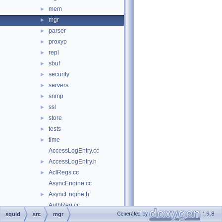
mem
►
mgr
►
parser
►
proxyp
►
repl
►
sbuf
►
security
►
servers
►
snmp
►
ssl
►
store
►
tests
►
time
►
AccessLogEntry.cc
AccessLogEntry.h
►
AclRegs.cc
►
AsyncEngine.cc
AsyncEngine.h
►
AuthReg.cc
Generated by
1.9.8
squid
src
mgr
AuthReg.h
►