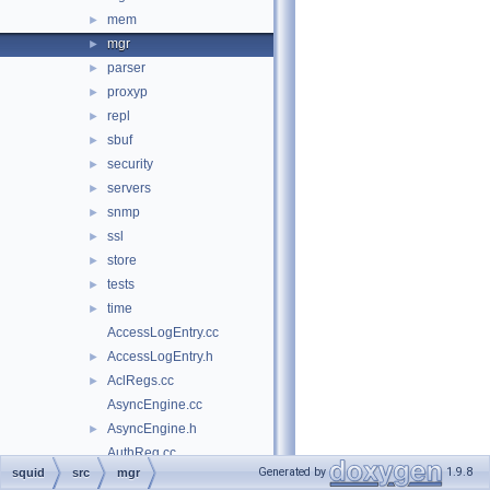
mem
►
mgr
►
parser
►
proxyp
►
repl
►
sbuf
►
security
►
servers
►
snmp
►
ssl
►
store
►
tests
►
time
►
AccessLogEntry.cc
AccessLogEntry.h
►
AclRegs.cc
►
AsyncEngine.cc
AsyncEngine.h
►
AuthReg.cc
Generated by
1.9.8
squid
src
mgr
AuthReg.h
►