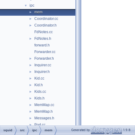
ipc
▼
mem
►
Coordinator.cc
►
Coordinator.h
►
FdNotes.cc
FdNotes.h
►
forward.h
Forwarder.cc
Forwarder.h
►
Inquirer.cc
►
Inquirer.h
►
Kid.cc
►
Kid.h
►
Kids.cc
►
Kids.h
►
MemMap.cc
►
MemMap.h
►
Messages.h
►
Port.cc
►
Generated by
1.9.8
squid
src
ipc
mem
Port.h
►