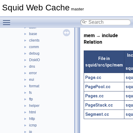
src
▼
Squid Web Cache
acl
►
master
adaptation
►
Toggle main menu visibility
anyp
►
auth
►
base
►
mem → include
clients
►
Relation
comm
►
debug
►
Inc
File in
DiskIO
►
squid/src/ipc/mem
dns
►
squ
error
►
Page.cc
squ
eui
►
format
PagePool.cc
squ
►
fs
►
Pages.cc
squ
ftp
►
PageStack.cc
squ
helper
►
html
►
Segment.cc
squ
http
►
icmp
►
ip
►