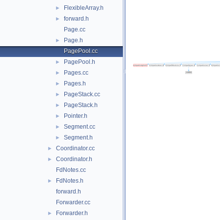
FlexibleArray.h
►
forward.h
►
Page.cc
Page.h
►
PagePool.cc
PagePool.h
►
Pages.cc
►
Pages.h
►
PageStack.cc
►
PageStack.h
►
Pointer.h
►
Segment.cc
►
Segment.h
►
Coordinator.cc
►
Coordinator.h
►
FdNotes.cc
FdNotes.h
►
forward.h
Forwarder.cc
Forwarder.h
►