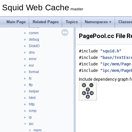
adaptation
►
Squid Web Cache
anyp
►
master
auth
►
base
►
Main Page
Related Pages
Topics
Namespaces
Classe
clients
►
comm
►
PagePool.cc File R
debug
►
DiskIO
►
#include "
squid.h
"
dns
►
#include "
base/TextExc
error
►
#include "
ipc/mem/Page
eui
►
#include "
ipc/mem/Page
format
►
fs
►
Include dependency graph f
ftp
►
helper
►
html
►
http
►
icmp
►
ip
►
ipc
▼
mem
▼