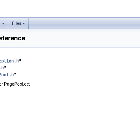
s
Files
eference
eption.h
"
.h
"
Pool.h
"
or PagePool.cc: