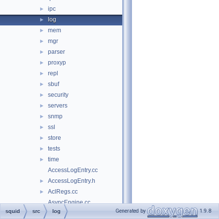
ipc
►
log
►
mem
►
mgr
►
parser
►
proxyp
►
repl
►
sbuf
►
security
►
servers
►
snmp
►
ssl
►
store
►
tests
►
time
►
AccessLogEntry.cc
AccessLogEntry.h
►
AclRegs.cc
►
AsyncEngine.cc
Generated by
1.9.8
squid
src
log
AsyncEngine.h
►