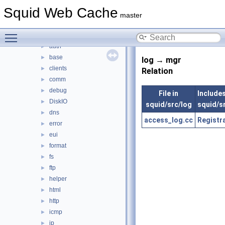
src
▼
Squid Web Cache
acl
►
master
adaptation
►
Toggle main menu visibility
anyp
►
auth
►
base
►
log → mgr
clients
►
Relation
comm
►
debug
►
File in
Includes 
DiskIO
►
squid/src/log
squid/s
dns
►
access_log.cc
Registr
error
►
eui
►
format
►
fs
►
ftp
►
helper
►
html
►
http
►
icmp
►
ip
►