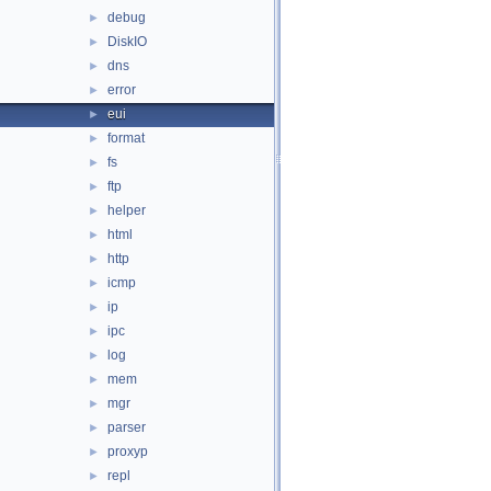
debug
►
DiskIO
►
dns
►
error
►
eui
►
format
►
fs
►
ftp
►
helper
►
html
►
http
►
icmp
►
ip
►
ipc
►
log
►
mem
►
mgr
►
parser
►
proxyp
►
repl
►