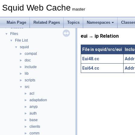
Callback Data Allocator API
►
Squid Web Cache
Deprecated List
master
Topics
►
Namespaces
►
Main Page
Related Pages
Topics
Namespaces
Classe
Classes
►
Files
▼
eui → ip Relation
File List
▼
squid
▼
File in squid/src/eui
Inclu
compat
►
Eui48.cc
Addr
doc
►
include
►
Eui64.cc
Addr
lib
►
scripts
►
src
▼
acl
►
adaptation
►
anyp
►
auth
►
base
►
clients
►
comm
►