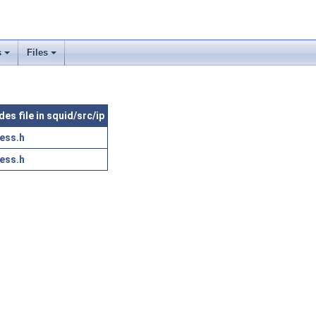
s
Files
des file in squid/src/ip
ess.h
ess.h