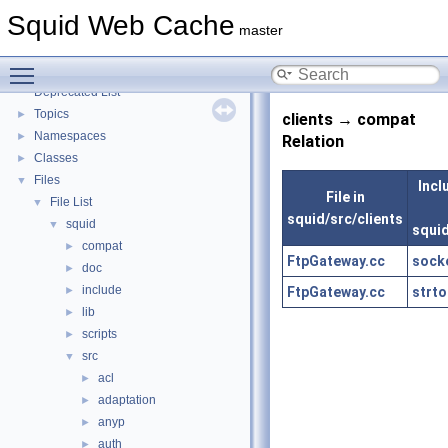
Coding and Other Conventions used in Squid
►
Squid Web Cache
Flow of a Typical Request
master
Delay Pools
►
Toggle main menu visibility
Callback Data Allocator API
►
Deprecated List
Topics
►
clients → compat
Namespaces
►
Relation
Classes
►
Files
▼
Incl
File in
File List
▼
squid/src/clients
squid
▼
squi
compat
►
FtpGateway.cc
sock
doc
►
include
FtpGateway.cc
strto
►
lib
►
scripts
►
src
▼
acl
►
adaptation
►
anyp
►
auth
►