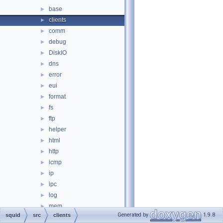
base
►
clients
►
comm
►
debug
►
DiskIO
►
dns
►
error
►
eui
►
format
►
fs
►
ftp
►
helper
►
html
►
http
►
icmp
►
ip
►
ipc
►
log
►
mem
►
Generated by
1.9.8
squid
src
clients
mgr
►