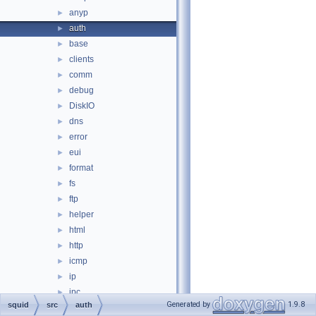
anyp
►
auth
►
base
►
clients
►
comm
►
debug
►
DiskIO
►
dns
►
error
►
eui
►
format
►
fs
►
ftp
►
helper
►
html
►
http
►
icmp
►
ip
►
ipc
►
Generated by
1.9.8
squid
src
auth
log
►