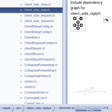
Include dependency
client_side_reply.cc
►
graph for
client_side_reply.h
►
client_side_reply.h:
client_side_request.cc
►
client_side_request.h
►
ClientDelayConfig.cc
ClientDelayConfig.h
►
ClientInfo.h
►
ClientRequestContext.h
►
clientStream.cc
►
clientStream.h
►
clientStreamForward.h
►
CollapsedForwarding.cc
►
CollapsedForwarding.h
►
CollapsingHistory.h
►
comm.cc
►
comm.h
►
CommandLine.cc
►
CommandLine.h
►
CommCalls.cc
Generated by
1.9.8
squid
src
client_side_reply.h
CommCalls.h
►