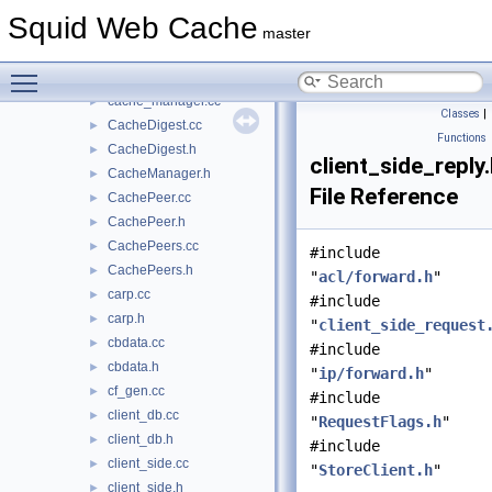
BodyPipe.cc
►
Squid Web Cache
BodyPipe.h
►
master
cache_cf.cc
►
Toggle main menu visibility
cache_cf.h
►
cache_manager.cc
►
Classes
|
CacheDigest.cc
►
Functions
CacheDigest.h
►
client_side_reply
CacheManager.h
►
File Reference
CachePeer.cc
►
CachePeer.h
►
CachePeers.cc
►
#include
CachePeers.h
►
"
acl/forward.h
"
carp.cc
►
#include
carp.h
►
"
client_side_request
cbdata.cc
►
#include
cbdata.h
►
"
ip/forward.h
"
cf_gen.cc
►
#include
client_db.cc
►
"
RequestFlags.h
"
client_db.h
►
#include
client_side.cc
►
"
StoreClient.h
"
client_side.h
►