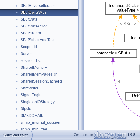
SBufReverseIterator
►
SBufStartsWith
►
SBufStats
►
SBufStatsAction
►
SBufStream
►
SBufSubstrAutoTest
►
ScopedId
►
Server
►
session_list
►
SharedMemory
►
SharedMemPagesRr
►
SharedSessionCacheRr
►
ShmWriter
►
SignalEngine
►
SingletonIOStrategy
►
SipcIo
►
SMBDOMAIN
►
snmp_internal_session
►
snmp_mib_tree
►
Generated by
1.9.8
SBufStartsWith
snmp_pdu
►