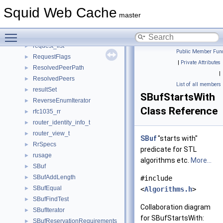
RemovalPolicySettings
►
Squid Web Cache
RemovalPolicyWalker
►
master
RemovalPurgeWalker
►
Toggle main menu visibility
ReportSysError
►
request_list
►
Public Member Func
RequestFlags
►
|
Private Attributes
ResolvedPeerPath
►
|
ResolvedPeers
►
List of all members
resultSet
►
SBufStartsWith
ReverseEnumIterator
►
Class Reference
rfc1035_rr
►
router_identity_info_t
►
router_view_t
►
SBuf
"starts with"
RrSpecs
►
predicate for STL
rusage
►
algorithms etc.
More...
SBuf
►
SBufAddLength
►
#include
SBufEqual
►
<
Algorithms.h
>
SBufFindTest
►
Collaboration diagram
SBufIterator
►
for SBufStartsWith:
SBufReservationRequirements
►