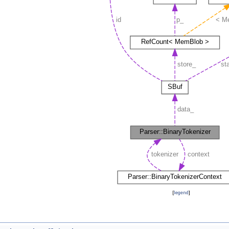
[
legend
]