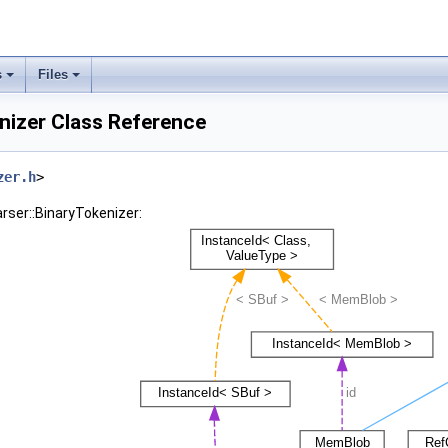
s
Files
nizer Class Reference
zer.h
>
arser::BinaryTokenizer: