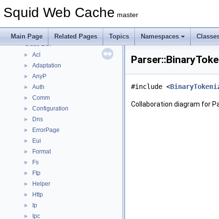
Deprecated List
Squid Web Cache
Topics
►
master
Namespaces
►
Classes
▼
Main Page
Related Pages
Topics
Namespaces
Classe
Class List
▼
Acl
►
Parser::BinaryToke
Adaptation
►
AnyP
►
#include <
BinaryTokeni
Auth
►
Comm
►
Collaboration diagram for P
Configuration
►
Dns
►
ErrorPage
►
Eui
►
Format
►
Fs
►
Ftp
►
Helper
►
Http
►
Ip
►
Ipc
►