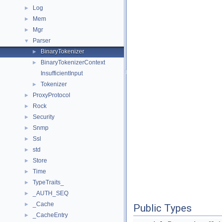
Log
►
Mem
►
Mgr
►
Parser
▼
BinaryTokenizer
►
BinaryTokenizerContext
►
InsufficientInput
Tokenizer
►
ProxyProtocol
►
Rock
►
Security
►
Snmp
►
Ssl
►
std
►
Store
►
Time
►
TypeTraits_
►
_AUTH_SEQ
►
_Cache
►
Public Types
_CacheEntry
►