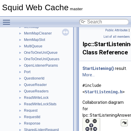
Coordinator
►
Squid Web Cache
FewToFewBiQueue
►
master
Forwarder
►
Toggle main menu visibility
Inquirer
►
MemMap
►
Public Attributes
|
MemMapCleaner
►
List of all members
MemMapSlot
►
Ipc::StartListen
MultiQueue
►
Class Reference
OneToOneUniQueue
►
OneToOneUniQueues
►
OpenListenerParams
►
StartListening()
result.
Port
►
More...
QuestionerId
►
QueueReader
►
#include
QueueReaders
►
<
StartListening.h
>
ReadWriteLock
►
Collaboration diagram
ReadWriteLockStats
►
for
Request
►
Ipc::StartListeningAnswer
RequestId
►
Response
►
SharedListenRequest
►