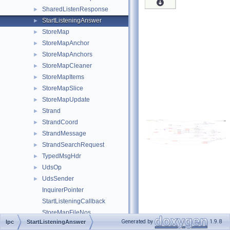
SharedListenResponse
►
StartListeningAnswer
►
StoreMap
►
StoreMapAnchor
►
StoreMapAnchors
►
StoreMapCleaner
►
StoreMapItems
►
StoreMapSlice
►
StoreMapUpdate
►
Strand
►
StrandCoord
►
StrandMessage
►
StrandSearchRequest
►
TypedMsgHdr
►
UdsOp
►
UdsSender
►
InquirerPointer
StartListeningCallback
StoreMapFileNos
Generated by
1.9.8
Ipc
StartListeningAnswer
StoreMapSliceId