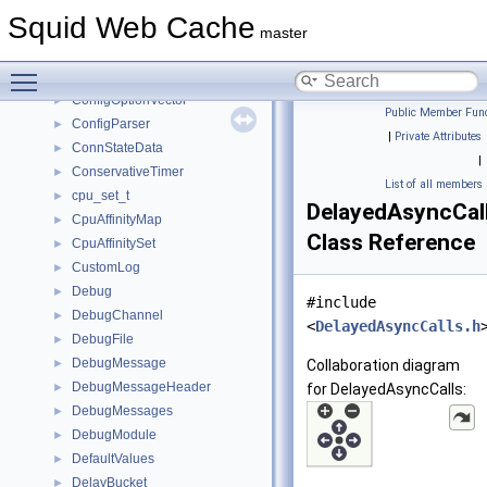
CompiledDebugMessage
►
Squid Web Cache
CompositePoolNode
►
master
ConfigOption
►
Toggle main menu visibility
ConfigOptionAdapter
►
ConfigOptionVector
►
Public Member Func
ConfigParser
►
|
Private Attributes
ConnStateData
►
|
ConservativeTimer
►
List of all members
cpu_set_t
►
DelayedAsyncCal
CpuAffinityMap
►
Class Reference
CpuAffinitySet
►
CustomLog
►
Debug
►
#include
DebugChannel
►
<
DelayedAsyncCalls.h
DebugFile
►
DebugMessage
►
Collaboration diagram
DebugMessageHeader
►
for DelayedAsyncCalls:
DebugMessages
►
DebugModule
►
DefaultValues
►
DelayBucket
►