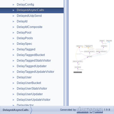
DelayConfig
►
DelayedAsyncCalls
►
DelayedUdpSend
►
DelayId
►
DelayIdComposite
►
DelayPool
►
DelayPools
►
DelaySpec
►
DelayTagged
►
DelayTaggedBucket
►
DelayTaggedStatsVisitor
►
DelayTaggedUpdater
►
DelayTaggedUpdateVisitor
►
DelayUser
►
DelayUserBucket
►
DelayUserStatsVisitor
►
DelayUserUpdater
►
DelayUserUpdateVisitor
►
DelayVector
►
Generated by
1.9.8
DelayedAsyncCalls
DescriptorSet
►