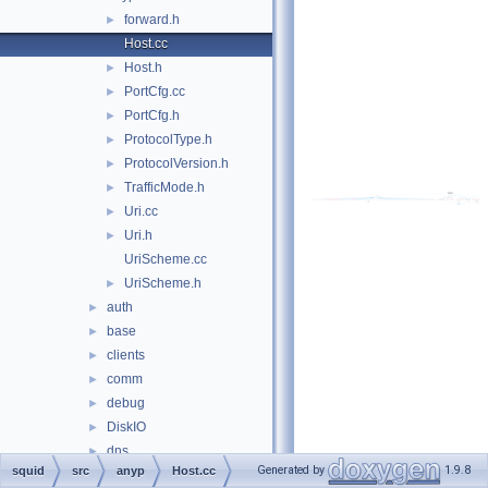
forward.h
►
Host.cc
Host.h
►
PortCfg.cc
►
PortCfg.h
►
ProtocolType.h
►
ProtocolVersion.h
►
TrafficMode.h
►
Uri.cc
►
Uri.h
►
UriScheme.cc
UriScheme.h
►
auth
►
base
►
clients
►
comm
►
debug
►
DiskIO
►
dns
►
Generated by
1.9.8
squid
src
anyp
Host.cc
error
►