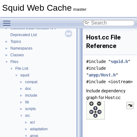
Message IDs and gists for cache_log_message
Squid Web Cache
Coding and Other Conventions used in Squid
►
master
Flow of a Typical Request
Toggle main menu visibility
Delay Pools
►
Callback Data Allocator API
►
Deprecated List
Host.cc File
Topics
►
Reference
Namespaces
►
Classes
►
#include "
squid.h
"
Files
▼
#include
File List
▼
"
anyp/Host.h
"
squid
▼
#include <iostream>
compat
►
doc
►
Include dependency
include
►
graph for Host.cc:
lib
►
scripts
►
src
▼
acl
►
adaptation
►
anyp
▼