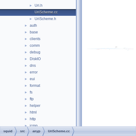
Uri.h
►
UriScheme.cc
UriScheme.h
►
auth
►
base
►
clients
►
comm
►
debug
►
DiskIO
►
dns
►
error
►
eui
►
format
►
fs
►
ftp
►
helper
►
html
►
http
►
icmp
►
squid
src
anyp
UriScheme.cc
ip
►