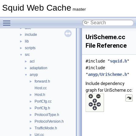
Files
▼
Squid Web Cache
File List
▼
master
squid
▼
Toggle main menu visibility
compat
►
doc
►
include
►
UriScheme.cc
lib
►
File Reference
scripts
►
src
▼
#include "
squid.h
"
acl
►
#include
adaptation
►
"
anyp/UriScheme.h
"
anyp
▼
forward.h
►
Include dependency
Host.cc
graph for UriScheme.cc:
Host.h
►
PortCfg.cc
►
PortCfg.h
►
ProtocolType.h
►
ProtocolVersion.h
►
TrafficMode.h
►
Uri.cc
►