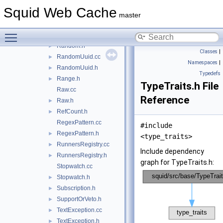
Packable.h
►
Squid Web Cache
PackableStream.h
►
master
PrecomputedCodeContext.h
►
Toggle main menu visibility
Random.cc
►
Random.h
►
Classes
|
RandomUuid.cc
►
Namespaces
|
RandomUuid.h
►
Typedefs
Range.h
►
TypeTraits.h File
Raw.cc
Reference
Raw.h
►
RefCount.h
►
RegexPattern.cc
#include
RegexPattern.h
►
<type_traits>
RunnersRegistry.cc
►
Include dependency
RunnersRegistry.h
►
graph for TypeTraits.h:
Stopwatch.cc
Stopwatch.h
►
Subscription.h
►
SupportOrVeto.h
►
TextException.cc
►
TextException.h
►