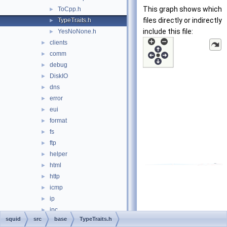
This graph shows which
ToCpp.h
►
files directly or indirectly
TypeTraits.h
►
include this file:
YesNoNone.h
►
clients
►
comm
►
debug
►
DiskIO
►
dns
►
error
►
eui
►
format
►
fs
►
ftp
►
helper
►
html
►
http
►
icmp
►
ip
►
ipc
►
squid
src
base
TypeTraits.h
log
►