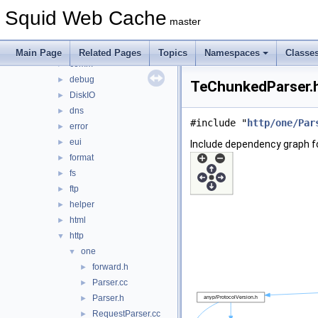
anyp
►
Squid Web Cache
auth
►
master
base
►
clients
►
Main Page
Related Pages
Topics
Namespaces
Classe
comm
►
debug
►
TeChunkedParser.h
DiskIO
►
dns
►
#include "
http/one/Par
error
►
eui
►
Include dependency graph f
format
►
fs
►
ftp
►
helper
►
html
►
http
▼
one
▼
forward.h
►
Parser.cc
►
Parser.h
►
RequestParser.cc
►