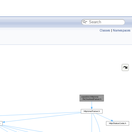
Classes
|
Namespaces