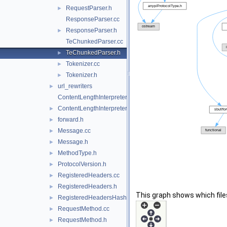
RequestParser.h
►
ResponseParser.cc
ResponseParser.h
►
TeChunkedParser.cc
TeChunkedParser.h
►
Tokenizer.cc
►
Tokenizer.h
►
url_rewriters
►
ContentLengthInterpreter.cc
ContentLengthInterpreter.h
►
forward.h
►
Message.cc
►
Message.h
►
MethodType.h
►
ProtocolVersion.h
►
RegisteredHeaders.cc
►
RegisteredHeaders.h
►
This graph shows which files d
RegisteredHeadersHash.cci
►
RequestMethod.cc
►
RequestMethod.h
►