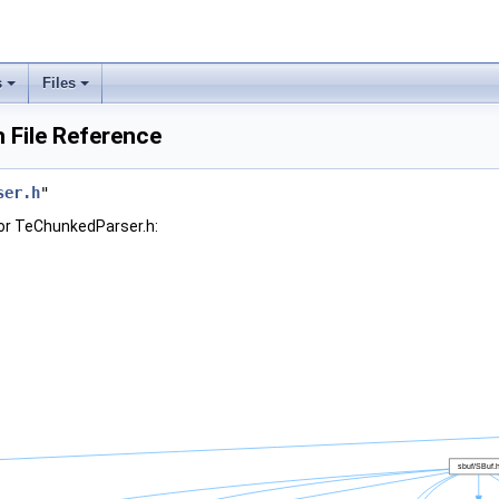
s
Files
 File Reference
ser.h
"
or TeChunkedParser.h: