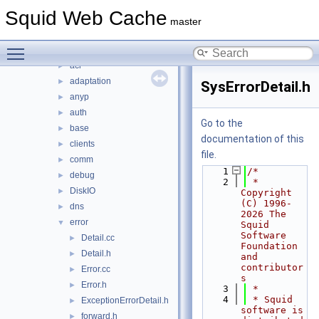
include
►
Squid Web Cache
lib
►
master
scripts
►
Toggle main menu visibility
src
▼
acl
►
adaptation
►
SysErrorDetail.h
anyp
►
auth
►
Go to the
base
►
documentation of this
clients
►
file.
comm
►
    1
/*
debug
►
    2
 * 
DiskIO
►
Copyright 
(C) 1996-
dns
►
2026 The 
error
▼
Squid 
Software 
Detail.cc
►
Foundation 
Detail.h
►
and 
contributor
Error.cc
►
s
Error.h
►
    3
 *
    4
 * Squid 
ExceptionErrorDetail.h
►
software is 
forward.h
►