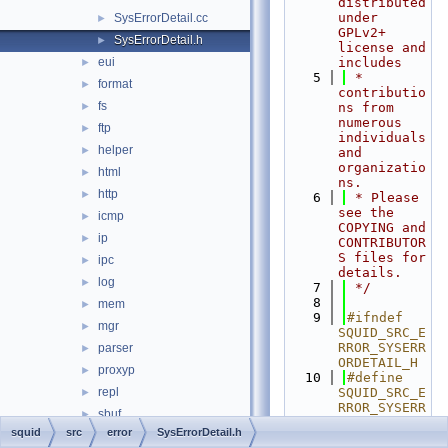
distributed 
under 
SysErrorDetail.cc
►
GPLv2+ 
SysErrorDetail.h
►
license and 
eui
includes
►
    5
 * 
format
►
contributio
fs
►
ns from 
numerous 
ftp
►
individuals 
helper
►
and 
organizatio
html
►
ns.
http
►
    6
 * Please 
see the 
icmp
►
COPYING and 
ip
►
CONTRIBUTOR
S files for 
ipc
►
details.
log
►
    7
 */
    8
mem
►
    9
#ifndef 
mgr
►
SQUID_SRC_E
RROR_SYSERR
parser
►
ORDETAIL_H
proxyp
►
   10
#define 
repl
SQUID_SRC_E
►
RROR_SYSERR
sbuf
►
ORDETAIL_H
squid
src
error
SysErrorDetail.h
security
►
   11