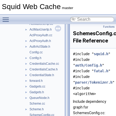
negotiate
►
Squid Web Cache
ntlm
►
master
Acl.cc
►
Toggle main menu visibility
Acl.h
►
AclMaxUserIp.cc
Functions
AclMaxUserIp.h
►
SchemesConfig.
AclProxyAuth.cc
File Reference
AclProxyAuth.h
►
AuthAclState.h
►
Config.cc
#include "
squid.h
"
Config.h
►
#include
CredentialsCache.cc
►
"
auth/Config.h
"
CredentialsCache.h
►
#include "
fatal.h
"
CredentialState.h
►
#include
forward.h
►
"
parser/Tokenizer.h
"
Gadgets.cc
►
#include
Gadgets.h
►
<algorithm>
QueueNode.h
►
Include dependency
Scheme.cc
graph for
Scheme.h
►
SchemesConfig.cc:
SchemeConfig.cc