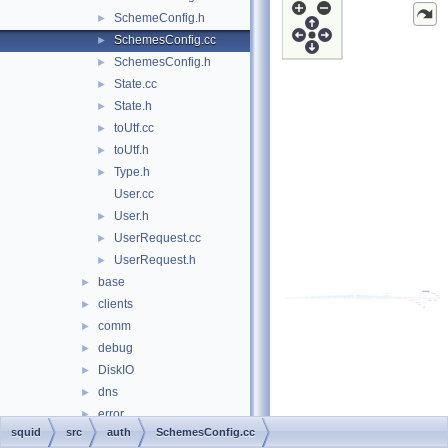
SchemeConfig.h
►
SchemesConfig.cc
►
SchemesConfig.h
►
State.cc
►
State.h
►
toUtf.cc
►
toUtf.h
►
Type.h
►
User.cc
User.h
►
UserRequest.cc
►
UserRequest.h
►
base
►
clients
►
comm
►
debug
►
DiskIO
►
dns
►
error
►
squid
src
auth
SchemesConfig.cc
eui
►