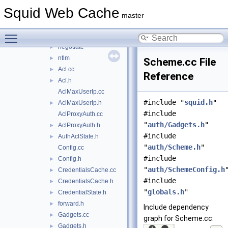
anyp
►
Squid Web Cache
auth
▼
master
basic
►
Toggle main menu visibility
digest
►
negotiate
►
ntlm
►
Scheme.cc File
Acl.cc
►
Reference
Acl.h
►
AclMaxUserIp.cc
#include "
squid.h
"
AclMaxUserIp.h
►
#include
AclProxyAuth.cc
"
auth/Gadgets.h
"
AclProxyAuth.h
►
#include
AuthAclState.h
►
"
auth/Scheme.h
"
Config.cc
#include
Config.h
►
"
auth/SchemeConfig.h
CredentialsCache.cc
►
#include
CredentialsCache.h
►
"
globals.h
"
CredentialState.h
►
forward.h
►
Include dependency
Gadgets.cc
►
graph for Scheme.cc:
Gadgets.h
►