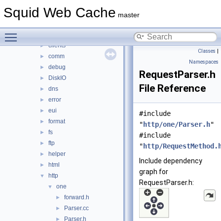
adaptation
►
Squid Web Cache
anyp
►
master
auth
►
Toggle main menu visibility
base
►
clients
►
Classes
|
comm
►
Namespaces
debug
►
RequestParser.h
DiskIO
►
File Reference
dns
►
error
►
eui
►
#include
format
►
"
http/one/Parser.h
"
fs
►
#include
ftp
►
"
http/RequestMethod.
helper
►
Include dependency
html
►
graph for
http
▼
RequestParser.h:
one
▼
forward.h
►
Parser.cc
►
Parser.h
►