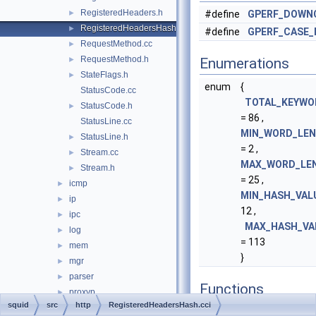
RegisteredHeaders.h
►
#define
GPERF_DOWN
RegisteredHeadersHash.cci
►
#define
GPERF_CASE
RequestMethod.cc
►
RequestMethod.h
►
Enumerations
StateFlags.h
►
enum
{
StatusCode.cc
TOTAL_KEYWO
StatusCode.h
►
= 86 ,
StatusLine.cc
MIN_WORD_LE
StatusLine.h
►
= 2 ,
Stream.cc
►
MAX_WORD_LE
Stream.h
►
= 25 ,
icmp
►
MIN_HASH_VAL
ip
►
12 ,
ipc
►
MAX_HASH_VA
log
►
= 113
mem
►
}
mgr
►
parser
►
Functions
proxyp
►
squid
src
http
RegisteredHeadersHash.cci
repl
►
static
int
gperf_case