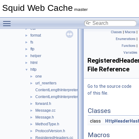
debug
►
Squid Web Cache
DiskIO
►
master
dns
►
Toggle main menu visibility
error
►
eui
►
Classes
|
Macros
|
format
►
Enumerations
|
fs
►
Functions
|
ftp
►
Variables
helper
►
RegisteredHeade
html
►
File Reference
http
▼
one
►
url_rewriters
►
Go to the source code
ContentLengthInterpreter.cc
of this file.
ContentLengthInterpreter.h
►
forward.h
►
Classes
Message.cc
►
Message.h
►
class
HttpHeaderHas
MethodType.h
►
ProtocolVersion.h
►
Macros
RegisteredHeaders.cc
►