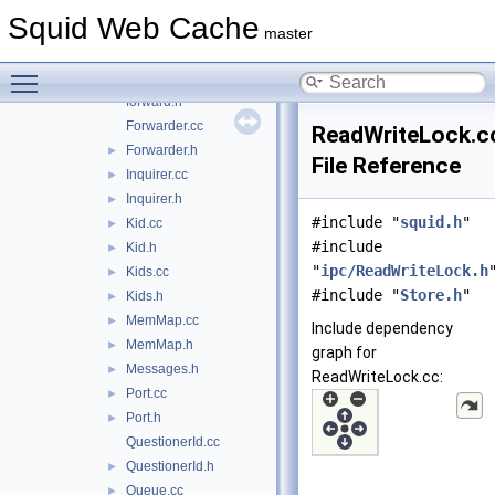
Coordinator.cc
►
Squid Web Cache
Coordinator.h
►
master
FdNotes.cc
Toggle main menu visibility
FdNotes.h
►
forward.h
Forwarder.cc
ReadWriteLock.c
Forwarder.h
►
File Reference
Inquirer.cc
►
Inquirer.h
►
#include "
squid.h
"
Kid.cc
►
#include
Kid.h
►
"
ipc/ReadWriteLock.h
Kids.cc
►
#include "
Store.h
"
Kids.h
►
MemMap.cc
►
Include dependency
MemMap.h
►
graph for
Messages.h
►
ReadWriteLock.cc:
Port.cc
►
Port.h
►
QuestionerId.cc
QuestionerId.h
►
Queue.cc
►