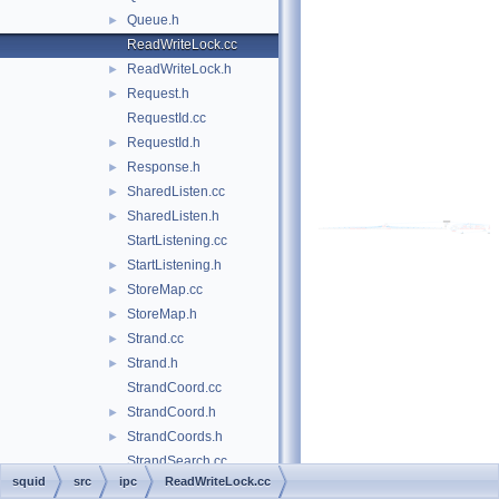
Queue.h
►
ReadWriteLock.cc
ReadWriteLock.h
►
Request.h
►
RequestId.cc
RequestId.h
►
Response.h
►
SharedListen.cc
►
SharedListen.h
►
StartListening.cc
StartListening.h
►
StoreMap.cc
►
StoreMap.h
►
Strand.cc
►
Strand.h
►
StrandCoord.cc
StrandCoord.h
►
StrandCoords.h
►
StrandSearch.cc
squid
src
ipc
ReadWriteLock.cc
StrandSearch.h
►