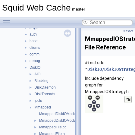
scripts
►
Squid Web Cache
src
▼
master
acl
►
Toggle main menu visibility
adaptation
►
anyp
►
Classes
auth
►
MmappedIOStrat
base
►
File Reference
clients
►
comm
►
debug
►
#include
DiskIO
▼
"
DiskIO/DiskIOStrate
AIO
►
Include dependency
Blocking
►
graph for
DiskDaemon
►
MmappedIOStrategy.h:
DiskThreads
►
IpcIo
►
Mmapped
▼
MmappedDiskIOModule.cc
MmappedDiskIOModule.h
►
MmappedFile.cc
►
MmappedFile.h
►