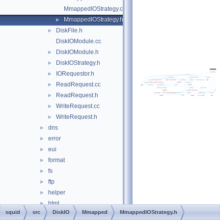
MmappedIOStrategy.cc
MmappedIOStrategy.h
►
DiskFile.h
►
DiskIOModule.cc
DiskIOModule.h
►
DiskIOStrategy.h
►
IORequestor.h
►
ReadRequest.cc
►
ReadRequest.h
►
WriteRequest.cc
►
WriteRequest.h
►
dns
►
error
►
eui
►
format
►
fs
►
ftp
►
helper
►
html
►
squid
src
DiskIO
Mmapped
MmappedIOStrategy.h
http
►