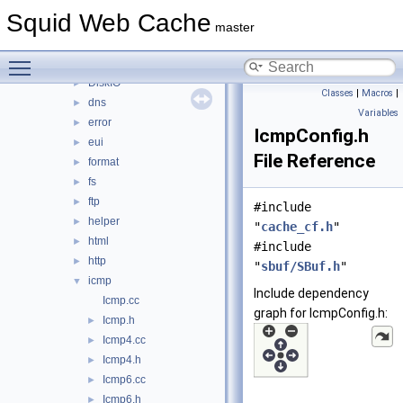
base
►
Squid Web Cache
clients
►
master
comm
►
Toggle main menu visibility
debug
►
DiskIO
►
Classes
|
Macros
|
dns
►
Variables
error
►
IcmpConfig.h
eui
►
File Reference
format
►
fs
►
ftp
►
#include
helper
►
"
cache_cf.h
"
html
►
#include
http
►
"
sbuf/SBuf.h
"
icmp
▼
Include dependency
Icmp.cc
graph for IcmpConfig.h:
Icmp.h
►
Icmp4.cc
►
Icmp4.h
►
Icmp6.cc
►
Icmp6.h
►