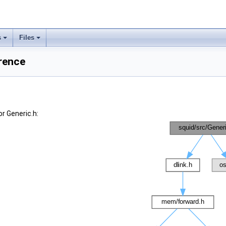
s
Files
erence
r Generic.h: