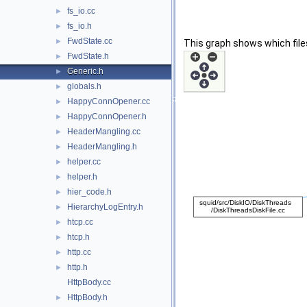
fs_io.cc
►
fs_io.h
►
FwdState.cc
►
This graph shows which files d
FwdState.h
►
Generic.h
►
globals.h
►
HappyConnOpener.cc
►
HappyConnOpener.h
►
HeaderMangling.cc
►
HeaderMangling.h
►
helper.cc
►
helper.h
►
hier_code.h
►
HierarchyLogEntry.h
►
htcp.cc
►
htcp.h
►
http.cc
►
http.h
►
HttpBody.cc
HttpBody.h
►