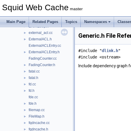
ETag.h
►
Squid Web Cache
event.cc
►
master
event.h
►
EventLoop.cc
Main Page
Related Pages
Topics
Namespaces
Classe
EventLoop.h
►
external_acl.cc
►
Generic.h File Ref
ExternalACL.h
►
ExternalACLEntry.cc
#include "
dlink.h
"
ExternalACLEntry.h
►
#include <ostream>
FadingCounter.cc
FadingCounter.h
►
Include dependency graph fo
fatal.cc
►
fatal.h
►
fd.cc
►
fd.h
►
fde.cc
fde.h
►
filemap.cc
►
FileMap.h
►
fqdncache.cc
►
fqdncache.h
►