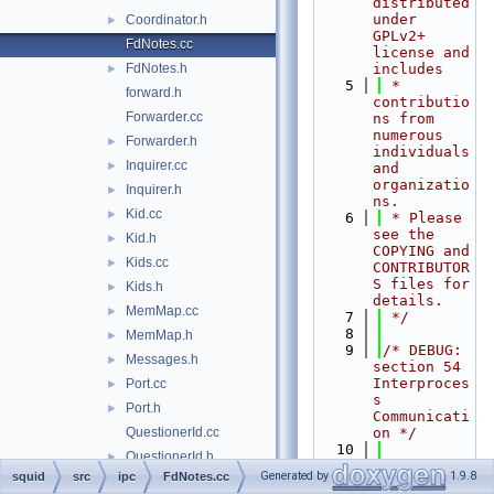
distributed 
under 
Coordinator.h
►
GPLv2+ 
FdNotes.cc
license and 
FdNotes.h
includes
►
    5
 * 
forward.h
contributio
Forwarder.cc
ns from 
numerous 
Forwarder.h
►
individuals 
Inquirer.cc
►
and 
organizatio
Inquirer.h
►
ns.
Kid.cc
►
    6
 * Please 
see the 
Kid.h
►
COPYING and 
Kids.cc
►
CONTRIBUTOR
S files for 
Kids.h
►
details.
MemMap.cc
►
    7
 */
    8
MemMap.h
►
    9
/* DEBUG: 
Messages.h
►
section 54    
Interproces
Port.cc
►
s 
Port.h
►
Communicati
QuestionerId.cc
on */
   10
QuestionerId.h
►
   11
#include 
Generated by
1.9.8
squid
src
ipc
FdNotes.cc
Queue.cc
►
"
squid.h
"