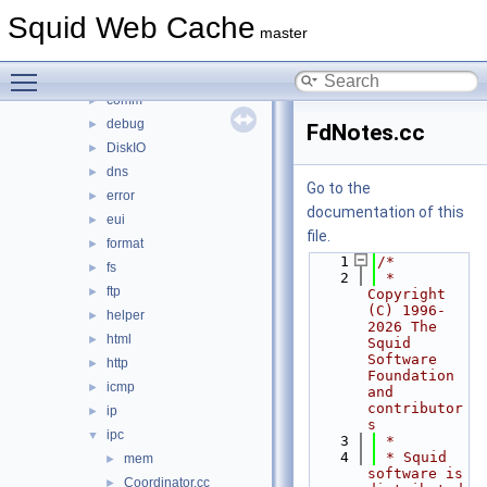
anyp
►
Squid Web Cache
auth
►
master
base
►
Toggle main menu visibility
clients
►
comm
►
debug
►
FdNotes.cc
DiskIO
►
dns
►
Go to the
error
►
documentation of this
eui
►
file.
format
►
    1
/*
fs
►
    2
 * 
ftp
►
Copyright 
(C) 1996-
helper
►
2026 The 
html
►
Squid 
Software 
http
►
Foundation 
icmp
►
and 
contributor
ip
►
s
ipc
▼
    3
 *
    4
 * Squid 
mem
►
software is 
Coordinator.cc
►