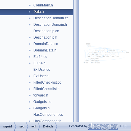
ConnMark.h
►
Data.h
►
DestinationDomain.cc
►
DestinationDomain.h
►
DestinationIp.cc
DestinationIp.h
►
DomainData.cc
►
DomainData.h
►
Eui64.cc
►
Eui64.h
►
ExtUser.cc
ExtUser.h
►
FilledChecklist.cc
►
FilledChecklist.h
►
forward.h
►
Gadgets.cc
►
Gadgets.h
►
HasComponent.cc
HasComponent.h
►
Generated by
1.9.8
squid
src
acl
Data.h
HasComponentData.cc