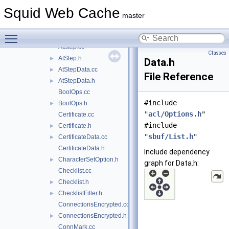
AnyOf.cc
Squid Web Cache
AnyOf.h
►
master
Arp.cc
►
Toggle main menu visibility
Arp.h
AtStep.cc
Classes
AtStep.h
►
Data.h
AtStepData.cc
►
File Reference
AtStepData.h
►
BoolOps.cc
#include
BoolOps.h
►
"
acl/Options.h
"
Certificate.cc
#include
Certificate.h
►
"
sbuf/List.h
"
CertificateData.cc
►
CertificateData.h
Include dependency
CharacterSetOption.h
►
graph for Data.h:
Checklist.cc
Checklist.h
►
ChecklistFiller.h
►
ConnectionsEncrypted.cc
ConnectionsEncrypted.h
►
ConnMark.cc