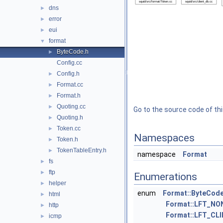
dns
►
error
►
eui
►
format
▼
ByteCode.h
►
Config.cc
Config.h
►
Format.cc
►
Format.h
►
Quoting.cc
►
Go to the source code of this
Quoting.h
►
Token.cc
►
Namespaces
Token.h
►
TokenTableEntry.h
►
namespace
Format
fs
►
ftp
►
Enumerations
helper
►
enum
Format::ByteCode
html
►
Format::LFT_NO
http
►
Format::LFT_CL
icmp
►