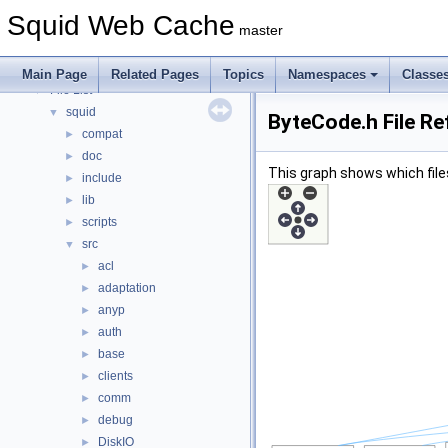
Topics
►
Squid Web Cache
Namespaces
►
master
Classes
►
Files
▼
Main Page
Related Pages
Topics
Namespaces
Classe
File List
▼
squid
▼
ByteCode.h File Re
compat
►
doc
►
This graph shows which files d
include
►
lib
►
scripts
►
src
▼
acl
►
adaptation
►
anyp
►
auth
►
base
►
clients
►
comm
►
debug
►
DiskIO
►