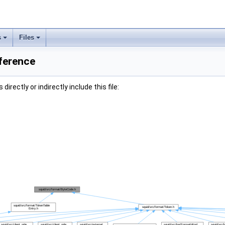
s
Files
ference
irectly or indirectly include this file: