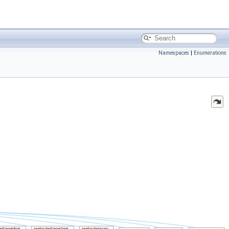
Namespaces
|
Enumerations