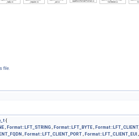
 file.
_t
{
NE
,
Format::LFT_STRING
,
Format::LFT_BYTE
,
Format::LFT_CLIEN
IENT_FQDN
,
Format::LFT_CLIENT_PORT
,
Format::LFT_CLIENT_EUI