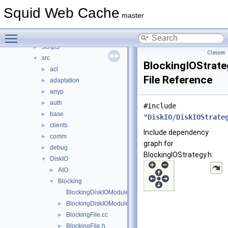
compat
►
Squid Web Cache
doc
►
master
include
►
Toggle main menu visibility
lib
►
scripts
►
Classes
src
▼
BlockingIOStrate
acl
►
File Reference
adaptation
►
anyp
►
auth
►
#include
base
►
"
DiskIO/DiskIOStrate
clients
►
Include dependency
comm
►
graph for
debug
►
BlockingIOStrategy.h:
DiskIO
▼
AIO
►
Blocking
▼
BlockingDiskIOModule.cc
BlockingDiskIOModule.h
►
BlockingFile.cc
►
BlockingFile.h
►