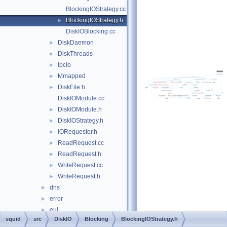
BlockingIOStrategy.cc
BlockingIOStrategy.h
►
DiskIOBlocking.cc
DiskDaemon
►
DiskThreads
►
IpcIo
►
Mmapped
►
DiskFile.h
►
DiskIOModule.cc
DiskIOModule.h
►
DiskIOStrategy.h
►
IORequestor.h
►
ReadRequest.cc
►
ReadRequest.h
►
WriteRequest.cc
►
WriteRequest.h
►
dns
►
error
►
eui
►
squid
src
DiskIO
Blocking
BlockingIOStrategy.h
format
►