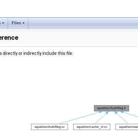
s
Files
erence
irectly or indirectly include this file: