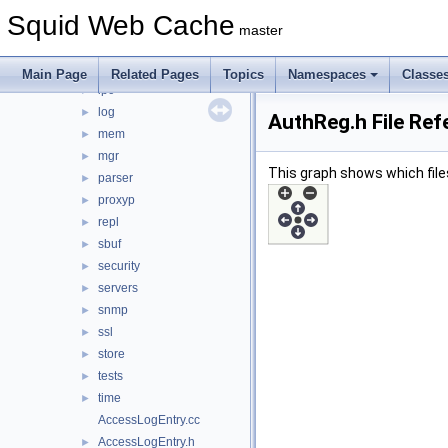
html
►
Squid Web Cache
http
►
master
icmp
►
ip
►
Main Page
Related Pages
Topics
Namespaces
Classe
ipc
►
log
►
AuthReg.h File Ref
mem
►
mgr
►
This graph shows which files d
parser
►
proxyp
►
repl
►
sbuf
►
security
►
servers
►
snmp
►
ssl
►
store
►
tests
►
time
►
AccessLogEntry.cc
AccessLogEntry.h
►