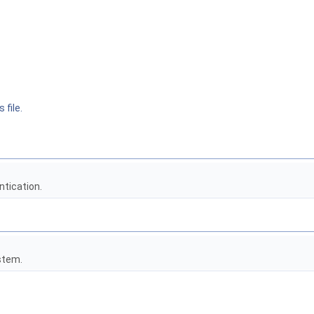
 file.
tication.
tem.