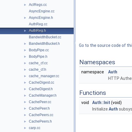
AclRegs.cc
►
AsyncEngine.cc
AsyncEngine.h
►
AuthReg.cc
AuthReg.h
►
BandwidthBucket.cc
BandwidthBucket.h
►
Go to the source code of this
BodyPipe.cc
►
BodyPipe.h
►
Namespaces
cache_cf.cc
►
cache_cf.h
►
namespace
Auth
cache_manager.cc
►
HTTP Authen
CacheDigest.cc
►
CacheDigest.h
►
Functions
CacheManager.h
►
CachePeer.cc
►
void
Auth::Init
(void)
CachePeer.h
►
Initialize
Auth
subsys
CachePeers.cc
►
CachePeers.h
►
carp.cc
►